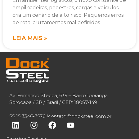
Em ambientes logísticos, o fluxo constante de
empilhadeiras, pedestres, cargas e veículos
cria um cenário de alto risco. Pequenos erros
de rota, cruzamentos mal definidos
LEIA MAIS »
Av. Fernando Stecca, 635 – Bairro Iporanga
Sorocaba / SP / Brasil / CEP: 18087-149
55 15 3346-7576 |
contato@docksteel.com.br