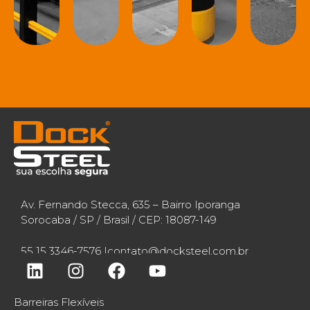
Ã
E
C
N
SAIBA
O
G
O
Ç
MAIS
O
L
A
SAIBA
U
MAIS
SAIBA
N
SAI
MAIS
MA
A
S
SAIBA
MAIS
Av. Fernando Stecca, 635 – Bairro Iporanga
Sorocaba / SP / Brasil / CEP: 18087-149
55 15 3346-7576 |
contato@docksteel.com.br
Barreiras Flexíveis