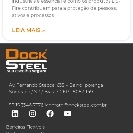
industriais é essencial e como os produtos DS-
Fire contribuem para a proteção de pessoas,
ativos e processos.
LEIA MAIS »
Av. Fernando Stecca, 635 – Bairro Iporanga
Sorocaba / SP / Brasil / CEP: 18087-149
55 15 3346-7576 |
contato@docksteel.com.br
Barreiras Flexíveis