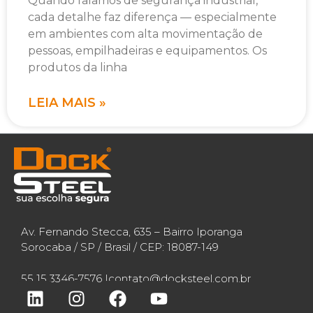
Quando falamos de segurança industrial,
cada detalhe faz diferença — especialmente
em ambientes com alta movimentação de
pessoas, empilhadeiras e equipamentos. Os
produtos da linha
LEIA MAIS »
Av. Fernando Stecca, 635 – Bairro Iporanga
Sorocaba / SP / Brasil / CEP: 18087-149
55 15 3346-7576 |
contato@docksteel.com.br