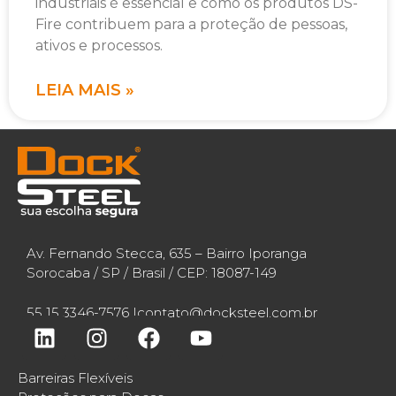
industriais é essencial e como os produtos DS-
Fire contribuem para a proteção de pessoas,
ativos e processos.
LEIA MAIS »
Av. Fernando Stecca, 635 – Bairro Iporanga
Sorocaba / SP / Brasil / CEP: 18087-149
55 15 3346-7576 |
contato@docksteel.com.br
Barreiras Flexíveis