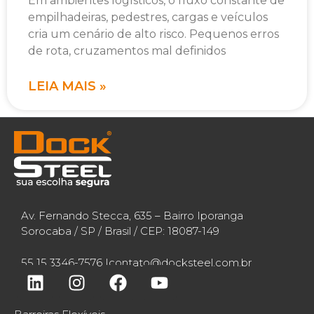
Em ambientes logísticos, o fluxo constante de
empilhadeiras, pedestres, cargas e veículos
cria um cenário de alto risco. Pequenos erros
de rota, cruzamentos mal definidos
LEIA MAIS »
Av. Fernando Stecca, 635 – Bairro Iporanga
Sorocaba / SP / Brasil / CEP: 18087-149
55 15 3346-7576 |
contato@docksteel.com.br