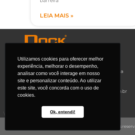
barreira
LEIA MAIS »
Utilizamos cookies para oferecer melhor
experiência, melhorar o desempenho,
Av. Fernando Stecca, 635 – Bairro Iporanga
analisar como você interage em nosso
Sorocaba / SP / Brasil / CEP: 18087-149
site e personalizar conteúdo. Ao utilizar
este site, você concorda com o uso de
55 15 3346-7576 |
contato@docksteel.com.br
cookies.
Ok, entendi!
Copyrights© 2026 – DockSteel – Todos os direitos reserv