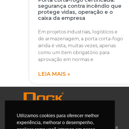
Porta corta-fogo certificada:
segurança contra incêndio que
protege vidas, operação e o
caixa da empresa
Em projetos industriais, logísticos e
de armazenagem, a porta corta-fogo
ainda é vista, muitas vezes, apenas
como um item obrigatório para
aprovação em normas e
LEIA MAIS »
Utilizamos cookies para oferecer melhor
experiência, melhorar o desempenho,
Av. Fernando Stecca, 635 – Bairro Iporanga