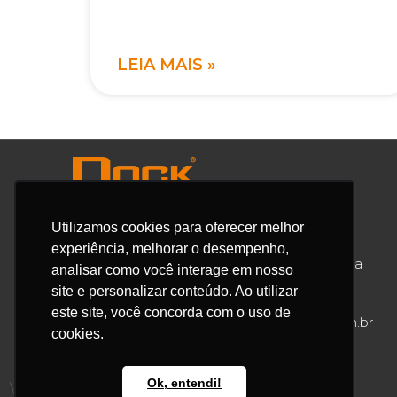
LEIA MAIS »
Utilizamos cookies para oferecer melhor
experiência, melhorar o desempenho,
Av. Fernando Stecca, 635 – Bairro Iporanga
analisar como você interage em nosso
Sorocaba / SP / Brasil / CEP: 18087-149
site e personalizar conteúdo. Ao utilizar
este site, você concorda com o uso de
55 15 3346-7576 |
contato@docksteel.com.br
cookies.
Ok, entendi!