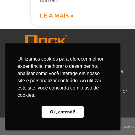
barreira
LEIA MAIS »
Utilizamos cookies para oferecer melhor
experiência, melhorar o desempenho,
Av. Fernando Stecca, 635 – Bairro Iporanga
analisar como você interage em nosso
Sorocaba / SP / Brasil / CEP: 18087-149
site e personalizar conteúdo. Ao utilizar
este site, você concorda com o uso de
55 15 3346-7576 |
contato@docksteel.com.br
cookies.
Ok, entendi!
Copyrights© 2026 – DockSteel – Todos os direitos reserv