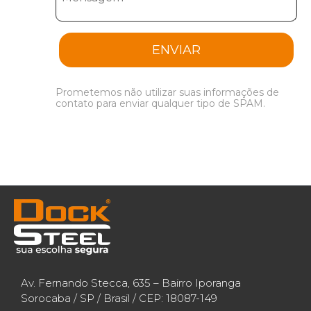
ENVIAR
Prometemos não utilizar suas informações de
contato para enviar qualquer tipo de SPAM.
Av. Fernando Stecca, 635 – Bairro Iporanga
Sorocaba / SP / Brasil / CEP: 18087-149