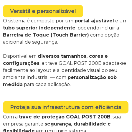
Versátil e personalizável
O sistema é composto por um
portal ajustável
e um
tubo superior independente
, podendo incluir a
Barreira de Toque (Touch Barrier)
como opção
adicional de segurança.
Disponível em
diversos tamanhos, cores e
configurações
, a trave GOAL POST 200B adapta-se
facilmente ao layout e à identidade visual do seu
ambiente industrial — com
personalização sob
medida
para cada aplicação.
Proteja sua infraestrutura com eficiência
Com a
trave de proteção GOAL POST 200B
, sua
empresa garante
segurança, durabilidade e
flexibilidade
em um único sistema.