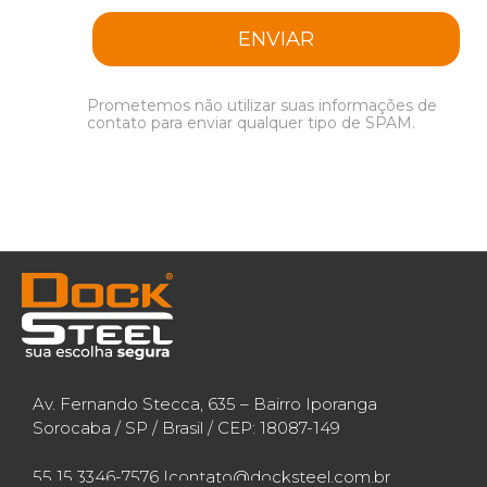
ENVIAR
Prometemos não utilizar suas informações de
contato para enviar qualquer tipo de SPAM.
Av. Fernando Stecca, 635 – Bairro Iporanga
Sorocaba / SP / Brasil / CEP: 18087-149
55 15 3346-7576 |
contato@docksteel.com.br