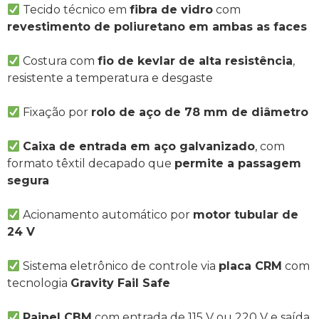
Tecido técnico em
fibra de vidro
com
revestimento de poliuretano em ambas as faces
Costura com
fio de kevlar de alta resistência
,
resistente a temperatura e desgaste
Fixação por
rolo de aço de 78 mm de diâmetro
Caixa de entrada em aço galvanizado
, com
formato têxtil decapado que
permite a passagem
segura
Acionamento automático por
motor tubular de
24 V
Sistema eletrônico de controle via
placa CRM
com
tecnologia
Gravity Fail Safe
Painel CBM
com entrada de 115 V ou 220 V e saída