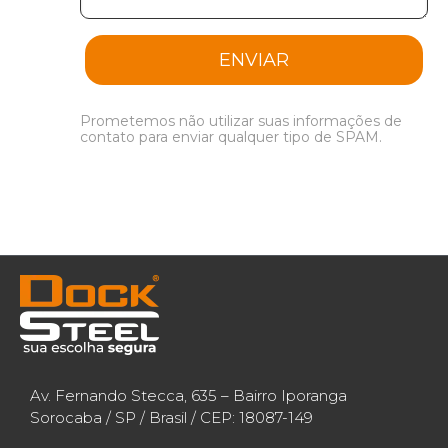
ENVIAR
Prometemos não utilizar suas informações de
contato para enviar qualquer tipo de SPAM.
Av. Fernando Stecca, 635 – Bairro Iporanga
Sorocaba / SP / Brasil / CEP: 18087-149